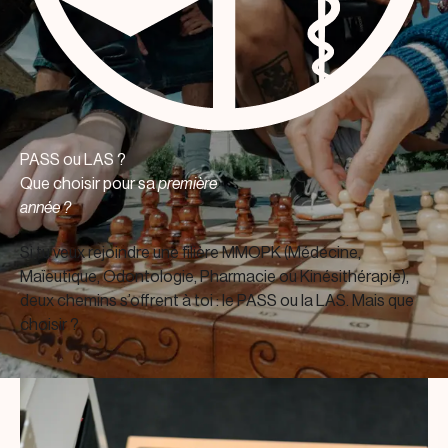
PASS ou LAS ?
Que choisir pour sa
première
année ?
Si tu veux rejoindre une filière MMOPK (Médecine,
Maïeutique, Odontologie, Pharmacie ou Kinésithérapie),
deux chemins s’offrent à toi : le PASS ou la LAS. Mais que
choisir ?