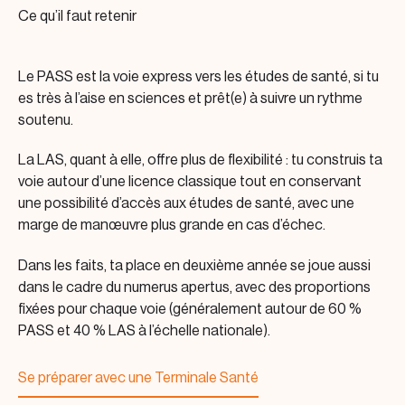
Ce qu’il faut retenir
Le PASS est la voie express vers les études de santé, si tu
es très à l’aise en sciences et prêt(e) à suivre un rythme
soutenu.
La LAS, quant à elle, offre plus de flexibilité : tu construis ta
voie autour d’une licence classique tout en conservant
une possibilité d’accès aux études de santé, avec une
marge de manœuvre plus grande en cas d’échec.
Dans les faits, ta place en deuxième année se joue aussi
dans le cadre du numerus apertus, avec des proportions
fixées pour chaque voie (généralement autour de 60 %
PASS et 40 % LAS à l’échelle nationale).
Se préparer avec une Terminale Santé
Se préparer avec une Terminale Santé